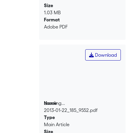
Size
1.03 MB
Format
Adobe PDF
Download
Loading...
Name
2013-01-22_185_9552.pdf
Loading...
Type
Main Article
Size