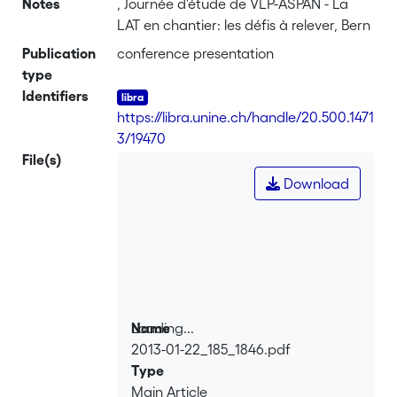
Notes
, Journée d'étude de VLP-ASPAN - La
LAT en chantier: les défis à relever, Bern
Publication
conference presentation
type
Identifiers
https://libra.unine.ch/handle/20.500.1471
3/19470
File(s)
Download
Loading...
Name
2013-01-22_185_1846.pdf
Loading...
Type
Main Article