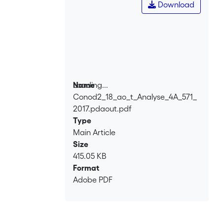
Download
Loading...
Name
Conod2_18_ao_t_Analyse_4A_571_
Loading...
2017.pdaout.pdf
Type
Main Article
Size
415.05 KB
Format
Adobe PDF