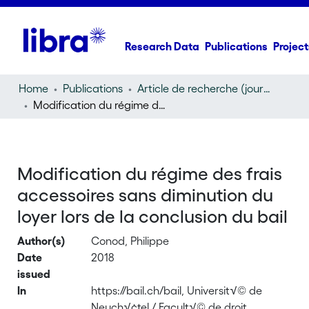
Research Data
Publications
Project
Home
Publications
Article de recherche (journal article)
Modification du régime des frais accessoires sans diminution du loyer lors de la conclusion du bail
Modification du régime des frais
accessoires sans diminution du
loyer lors de la conclusion du bail
Author(s)
Conod, Philippe
Date
2018
issued
In
https://bail.ch/bail, Universit√© de
Neuch√¢tel / Facult√© de droit