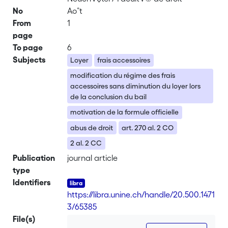
No
Ao˚t
From
1
page
To page
6
Subjects
Loyer
frais accessoires
modification du régime des frais
accessoires sans diminution du loyer lors
de la conclusion du bail
motivation de la formule officielle
abus de droit
art. 270 al. 2 CO
2 al. 2 CC
Publication
journal article
type
Identifiers
https://libra.unine.ch/handle/20.500.1471
3/65385
File(s)