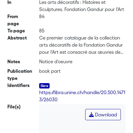
In
Les arts décoratifs : Histoires et
Sculptures. Fondation Gandur pour l'Art
From
84
page
To page
85
Abstract
Ce premier catalogue de la collection
arts décoratifs de la Fondation Gandur
pour l’Art est consacré aux œuvres de
l’art occidental sacré et profane du XIIe
Notes
Notice d'oeuvre
au XVIIIe siècle, pourvues d’une double
Publication
book part
fonction ornementale et narrative.
type
Porteuses d’une valeur symbolique ou
Identifiers
spirituelle, sculptures, plaques émaillées,
https://libra.unine.ch/handle/20.500.1471
majoliques et tapisseries puisent leur
3/26030
inspiration dans les répertoires chrétien
File(s)
et antique constitutifs de la culture
Download
européenne.
Organisé en cinq grands chapitres