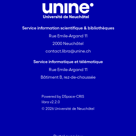
Dirigé par Fabienne Fravalo,
conservatrice de la collection arts
Service information scientifique & bibliothèques
décoratifs à la Fondation Gandur pour
l’Art, ce catalogue est introduit par un
Rue Emile-Argand 11
essai de Marion Boudon-Machuel,
2000 Neuchâtel
professeure à l’université de Tours,
contact.libra@unine.ch
spécialiste de l’histoire de la sculpture à
Service informatique et télématique
l’époque moderne. Il présente les
Rue Emile-Argand 11
œuvres majeures de la collection,
Bâtiment B, rez-de-chaussée
étudiées et analysées par des
conservateurs et chercheurs
universitaires allemands, français et
Powered by DSpace-CRIS
suisses.
libra v2.2.0
© 2026 Université de Neuchâtel