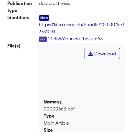
Publication
doctoral thesis
type
Identifiers
https://libra.unine.ch/handle/20.500.1471
3/31031
DOI
10.35662/unine-thesis-663
File(s)
Download
Loading...
Name
00000663.pdf
Loading...
Type
Main Article
Size