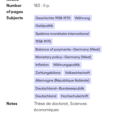
Number
183 - II p.
of pages
Subjects
Geschichte 1958-1970
Währung
Geldpolitik
Système monétaire international
1958-1970
Balance of payments--Germany (West)
Monetary policy--Germany (West)
Inflation
Währungspolitik
Zahlungsbilanz
Volkswirtschaft
Allemagne (République fédérale)
Deutschland--Bundesrepublik
Deutschland
Hochschulschrift
Notes
Thèse de doctorat, Sciences
économiques