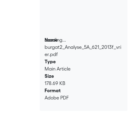
Loading...
Name
burgat2_Analyse_5A_621_2013f_vri
Loading...
er.pdf
Type
Main Article
Size
178.69 KB
Format
Adobe PDF