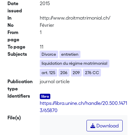
Date
2015
issued
In
http://www.droitmatrimonial.ch/
No
Février
From
1
page
To page
11
Subjects
Divorce
entretien
liquidation du régime matrimonial
art. 125
206
209
276 CC
Publication
journal article
type
Identifiers
https://libra.unine.ch/handle/20.500.1471
3/65870
File(s)
Download