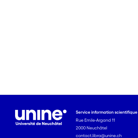
Service information scientifiqu
Rue Emile-Argand 11
2000 Neuchâtel
contact.libra@unine.ch