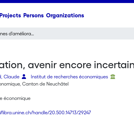
Projects
Persons
Organizations
Premiers signes d'amélioration, avenir encore incertain
ation, avenir encore incertai
d, Claude
Institut de recherches économiques
onomique, Canton de Neuchâtel
re économique
://libra.unine.ch/handle/20.500.14713/29247