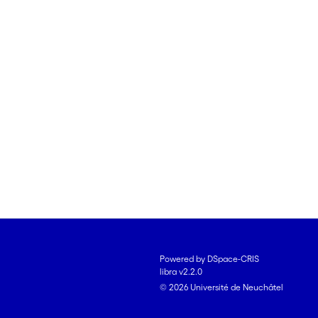
Powered by DSpace-CRIS
libra v2.2.0
© 2026 Université de Neuchâtel