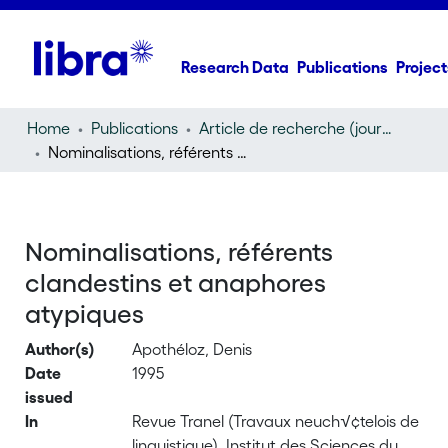
Research Data
Publications
Project
Home
Publications
Article de recherche (journal article)
Nominalisations, référents clandestins et anaphores atypiques
Nominalisations, référents
clandestins et anaphores
atypiques
Author(s)
Apothéloz, Denis
Date
1995
issued
In
Revue Tranel (Travaux neuch√¢telois de
linguistique), Institut des Sciences du