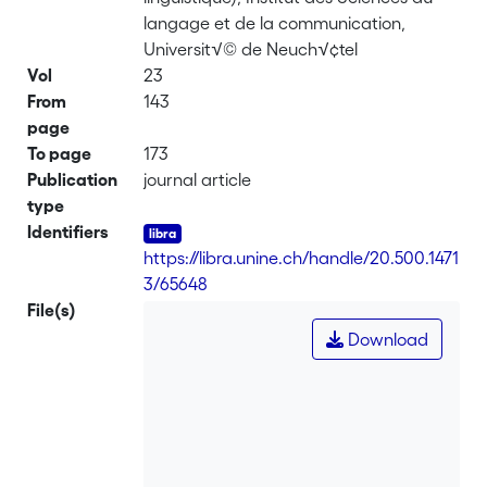
langage et de la communication,
Universit√© de Neuch√¢tel
Vol
23
From
143
page
To page
173
Publication
journal article
type
Identifiers
https://libra.unine.ch/handle/20.500.1471
3/65648
File(s)
Download