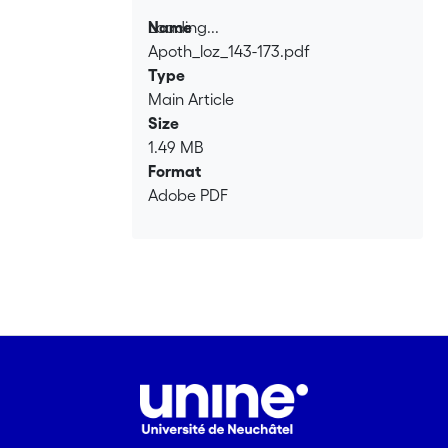
Loading...
Name
Apoth_loz_143-173.pdf
Loading...
Type
Main Article
Size
1.49 MB
Format
Adobe PDF