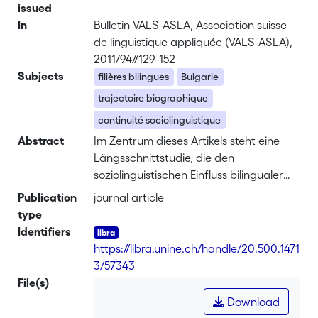
issued
In
Bulletin VALS-ASLA, Association suisse
de linguistique appliquée (VALS-ASLA),
2011/94//129-152
Subjects
filières bilingues
Bulgarie
trajectoire biographique
continuité sociolinguistique
Abstract
Im Zentrum dieses Artikels steht eine
Längsschnittstudie, die den
soziolinguistischen Einfluss bilingualer
Mittelschulausbildungen untersucht. Die
Publication
journal article
Studie wurde mit 346 SchülerInnen
type
oder AbsolventInnen von
Identifiers
französischsprachigen bilingualen
https://libra.unine.ch/handle/20.500.1471
Mittelschulen in Bulgarien durchgeführt.
3/57343
Die Resultate zeigen, dass bei mehr als
File(s)
der Hälfte des Samples eine
Download
soziolinguistische Kontinuität zwischen