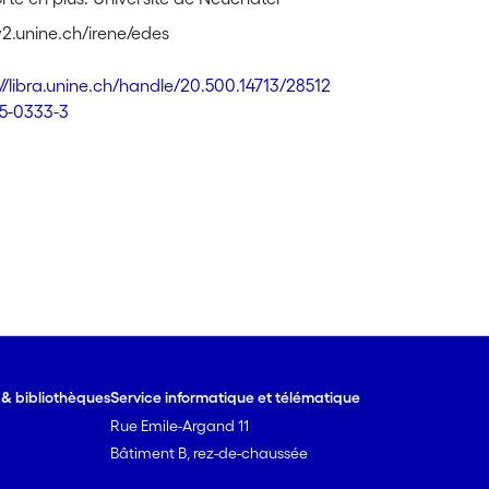
2.unine.ch/irene/edes
://libra.unine.ch/handle/20.500.14713/28512
5-0333-3
e & bibliothèques
Service informatique et télématique
Rue Emile-Argand 11
Bâtiment B, rez-de-chaussée