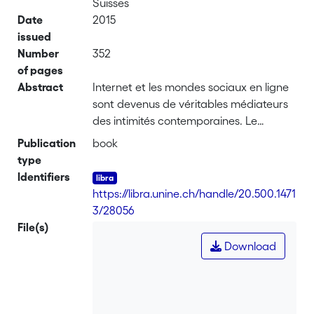
Suisses
Date
2015
issued
Number
352
of pages
Abstract
Internet et les mondes sociaux en ligne
sont devenus de véritables médiateurs
des intimités contemporaines. Le
présent ouvrage est le fruit de quatre
Publication
book
années d’enquête sur Second Life,
type
dispositif qui propose de vivre une «
Identifiers
seconde vie » dans un univers virtuel
https://libra.unine.ch/handle/20.500.1471
développé par les utilisateurs. Il plonge
3/28056
dans les usages de cette plateforme
File(s)
pour comprendre l’expérience de ceux
Download
qui disent y vivre une relation
amoureuse. À travers l’analyse des
pratiques et récits des internautes ainsi
que de la plateforme elle-même, deux