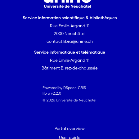
et des émotions et sur la sociologie des
techniques et de ses usages, cette
Service information scientifique & bibliothèques
recherche considère Second Life à la
Rue Emile-Argand 11
fois comme révélateur et comme
2000 Neuchâtel
opérateur des intimités contemporaines.
contact.libra@unine.ch
Elle aborde un sujet au coeur de
l’actualité et analyse des pratiques
Service informatique et télématique
relationnelles encore peu étudiées.
Rue Emile-Argand 11
Bâtiment B, rez-de-chaussée
Powered by DSpace-CRIS
libra v2.2.0
© 2026 Université de Neuchâtel
Portal overview
User guide