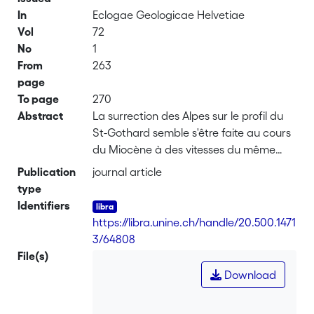
In
Eclogae Geologicae Helvetiae
Vol
72
No
1
From
263
page
To page
270
Abstract
La surrection des Alpes sur le profil du
St-Gothard semble s'être faite au cours
du Miocène à des vitesses du même
ordre de grandeur que celles
Publication
journal article
enregistrées par les nivellements de
type
précision. Pour l'appréciation de la
Identifiers
surrection miocène, on utilise les
https://libra.unine.ch/handle/20.500.1471
données radiochronologiques et les
3/64808
modèles thermiques de l'école
File(s)
géochronologique de Berne. Même si
Download
l'on minimise l'érosion en admettant un
dôme thermique dans les Alpes, les