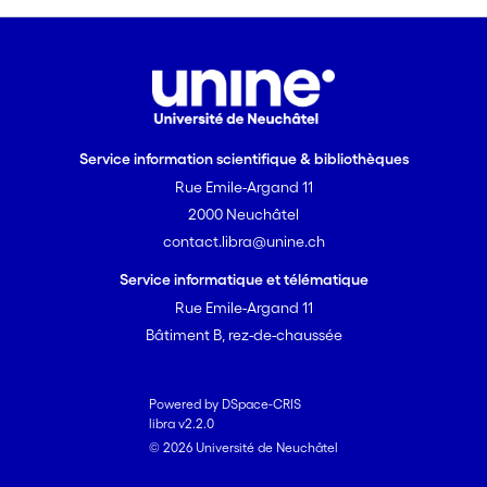
only a small part (10, maximum 25) has
been trapped during the same period
in the northem Molasse basin. It has
consumed 20 to 50 km of normal
continental crust, reducing the distance
between Airica and Europe by 1-2'/2
Service information scientifique & bibliothèques
mm/year.
Rue Emile-Argand 11
2000 Neuchâtel
contact.libra@unine.ch
Service informatique et télématique
Rue Emile-Argand 11
Bâtiment B, rez-de-chaussée
Powered by DSpace-CRIS
libra v2.2.0
© 2026 Université de Neuchâtel