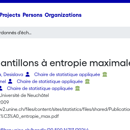
Projects
Persons
Organizations
Tirages coordonnés d'échantillons à entropie maximale
antillons à entropie maximal
, Desislava
Chaire de statistique appliquée
onel
Chaire de statistique appliquée
Chaire de statistique appliquée
Université de Neuchâtel
2009
w2.unine.ch/files/content/sites/statistics/files/shared/Pub
%C3%A0_entropie_max.pdf