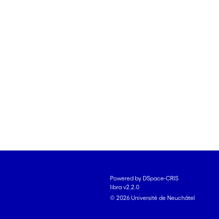
Powered by DSpace-CRIS
libra v2.2.0
© 2026 Université de Neuchâtel