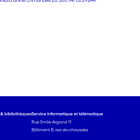
://libra.unine.ch/handle/20.500.14713/29244
e & bibliothèques
Service informatique et télématique
Rue Emile-Argand 11
Bâtiment B, rez-de-chaussée