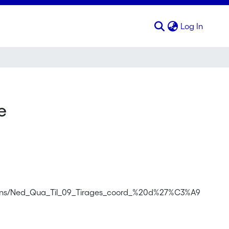
(curren
Log In
e
lications/Ned_Qua_Til_09_Tirages_coord_%20d%27%C3%A9