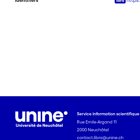
Identifiers
https
Service information scientifiqu
Rue Emile-Argand 11
2000 Neuchâtel
contact.libra@unine.ch