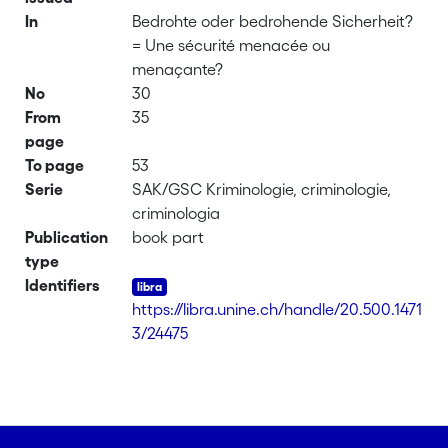
In
Bedrohte oder bedrohende Sicherheit?
= Une sécurité menacée ou
menaçante?
No
30
From
35
page
To page
53
Serie
SAK/GSC Kriminologie, criminologie,
criminologia
Publication
book part
type
Identifiers
https://libra.unine.ch/handle/20.500.1471
3/24475