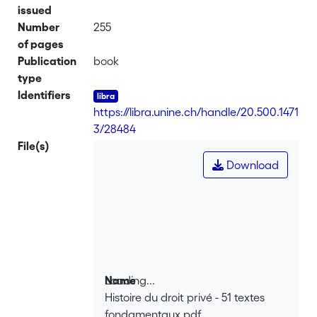
issued
Number
255
of pages
Publication
book
type
Identifiers
https://libra.unine.ch/handle/20.500.1471
3/28484
File(s)
Download
Loading...
Name
Histoire du droit privé - 51 textes
Loading...
fondamentaux.pdf