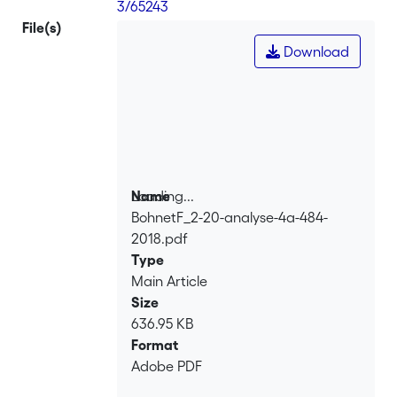
3/65243
File(s)
Download
Loading...
Name
BohnetF_2-20-analyse-4a-484-
Loading...
2018.pdf
Type
Main Article
Size
636.95 KB
Format
Adobe PDF