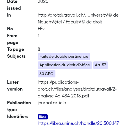
Date
2020
issued
In
http://droitdutravail.ch/, Universit√© de
Neuch√¢tel / Facult√© de droit
No
FÈv.
From
1
page
To page
8
Subjects
Faits de double pertinence
Application du droit d’office
Art. 57
60 CPC
Later
https://publications-
version
droit.ch/files/analyses/droitdutravail/2-
analyse-4a-484-2018.pdf
Publication
journal article
type
Identifiers
https://libra.unine.ch/handle/20.500.1471