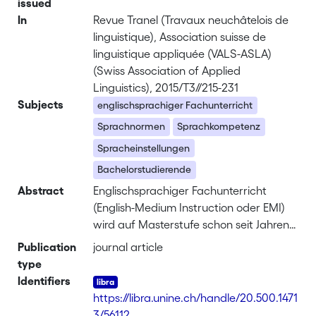
issued
In
Revue Tranel (Travaux neuchâtelois de
linguistique), Association suisse de
linguistique appliquée (VALS-ASLA)
(Swiss Association of Applied
Linguistics), 2015/T3//215-231
Subjects
englischsprachiger Fachunterricht
Sprachnormen
Sprachkompetenz
Spracheinstellungen
Bachelorstudierende
Abstract
Englischsprachiger Fachunterricht
(English-Medium Instruction oder EMI)
wird auf Masterstufe schon seit Jahren
praktiziert und hat sich als fester
Publication
journal article
Bestandteil der Hochschullehre
type
etabliert. Die Hochschullehre in einer
Identifiers
Fremdsprache auf Bachelorstufe
https://libra.unine.ch/handle/20.500.1471
hingegen ist weitaus weniger verbreitet
3/56112