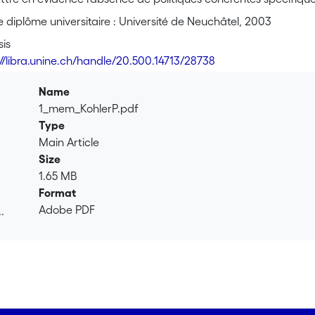
outiens indirects. L'analyse de deux enquêtes empiriques, not
diplôme universitaire : Université de Neuchâtel, 2003
quitables à travers toutes les couches de la population. Ce d
sis
riat entretenu par la Fondation Max Havelaar et les deux lead
://libra.unine.ch/handle/20.500.14713/28738
e la diffusion à un spectre plus large de distributeurs, de mê
ion et de l'information autour des labels et de l'image même
Name
à long terme de la branche. En ce qui concerne la localisation d
1_mem_KohlerP.pdf
roduit, mais surtout, du groupe qui le commercialise. L'offre e
Type
urbaine et se restreint jusqu'à un palier d'environ 900 habitants.
Main Article
ucune offre intérieure de telles denrées, tant que les petits c
Size
 approvisionner en produits équitables. Finalement, les produi
1.65 MB
ateurs grandissante, pour peu que l'augmentation des prix pr
Format
'introduction progressive d'une prise en considération accrue 
Adobe PDF
.
mmerce que l'on peut dès lors revendiquer comme durable., The
.
ir trade in the state of Neuchâtel, Switzerland. A great deal of
al context surrounding such commercial practices. We have first
et a coherent policy with regard to fair trade. Through notably
trade has now spread throughout every social layer. The part
's two predominant retail companies has made, for the most pa