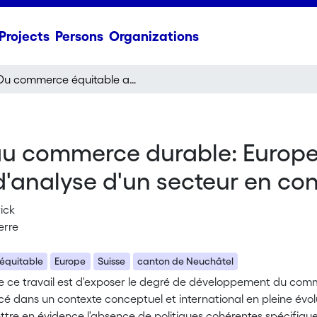
Projects
Persons
Organizations
Du commerce équitable au commerce durable: Europe, Suisse et canton de Neuchâtel, trois échelles d'analyse d'un secteur en constante évolution
u commerce durable: Europe,
 d'analyse d'un secteur en co
rick
ierre
équitable
Europe
Suisse
canton de Neuchâtel
de ce travail est d'exposer le degré de développement du comme
cé dans un contexte conceptuel et international en pleine évol
ettre en évidence l'absence de politiques cohérentes spécifiq