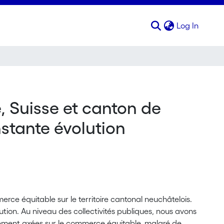
(curren
Log In
 Suisse et canton de
nstante évolution
rce équitable sur le territoire cantonal neuchâtelois.
ution. Au niveau des collectivités publiques, nous avons
uement axées sur le commerce équitable, malgré de