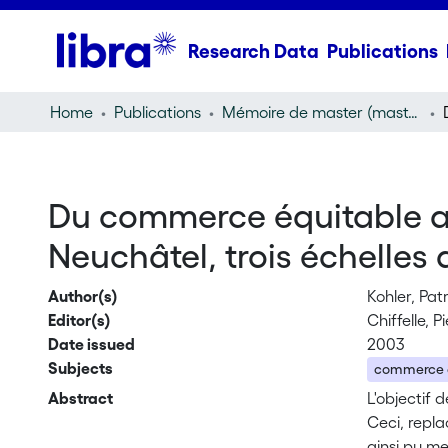
Research Data
Publications
Home
Publications
Mémoire de master (master thesis)
Du commerce équitable a
Neuchâtel, trois échelles
Author(s)
Kohler, Pat
Editor(s)
Chiffelle, P
Date issued
2003
Subjects
commerce 
Abstract
L'objectif 
Ceci, repla
ainsi pu m