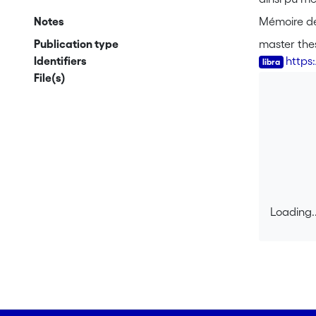
nombreux s
Notes
Mémoire de 
produits é
Publication type
master the
le partena
Identifiers
https
en outre qu
File(s)
communicat
croissance 
nature du p
hiérarchie 
général d'a
pouvant les
de consomm
modérée. L
Loading..
vers un co
Loading..
level of fa
internation
failed to s
that fair 
Switzerland