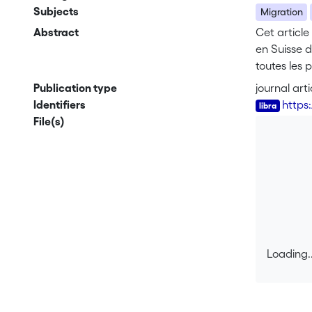
Subjects
Migration
Abstract
Cet article
en Suisse d
toutes les 
décision d’
Publication type
journal arti
particulièr
Identifiers
https
principalem
File(s)
Loading..
Loading..