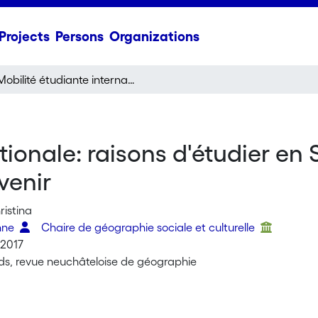
Projects
Persons
Organizations
Mobilité étudiante internationale: raisons d'étudier en Suisse, stratégies, expériences et projets d'avenir
tionale: raisons d'étudier en S
venir
ristina
onne
Chaire de géographie sociale et culturelle
2017
s, revue neuchâteloise de géographie