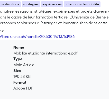
motivations
stratégies
expériences
intentions de mobilité
 analyse les raisons, stratégies, expériences et projets d’aveni
ans le cadre de leur formation tertiaire. L’Université de Berne
personnes scolarisées à l’étranger et immatriculées dans cett
étudier en Suisse est surtout motivée par la découverte d’une n
cle
ement appréciée. Contrairement aux conclusions de la théorie 
://libra.unine.ch/handle/20.500.14713/63986
ent motivé·e·s par l’obtention future de meilleurs salaires.
Name
Mobilité étudiante internationale.pdf
Type
Main Article
Size
190.38 KB
Format
Adobe PDF
.
.