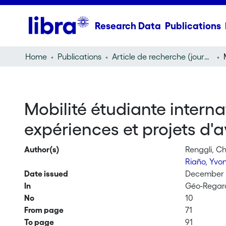
Research Data
Publications
Home
Publications
Article de recherche (journal article)
Mobilité étudiante interna
expériences et projets d'a
Author(s)
Renggli, Ch
Riaño, Yv
Date issued
December 
In
Géo-Regard
No
10
From page
71
To page
91