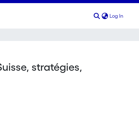
(curren
Log In
uisse, stratégies,