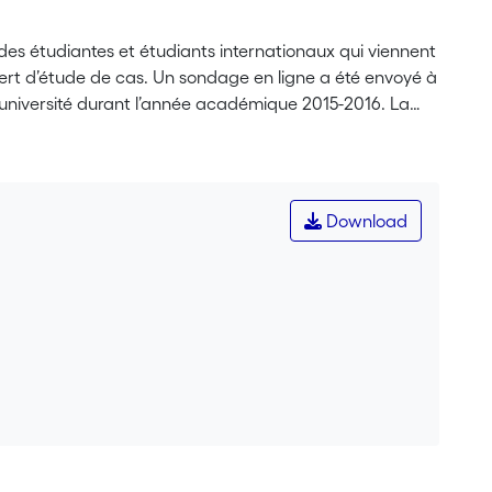
r des étudiantes et étudiants internationaux qui viennent
 sert d’étude de cas. Un sondage en ligne a été envoyé à
e université durant l’année académique 2015-2016. La
ouvelle culture. La bonne qualité de vie à Berne est
du capital humain, les étudiant·e·s ne sont pas
Download