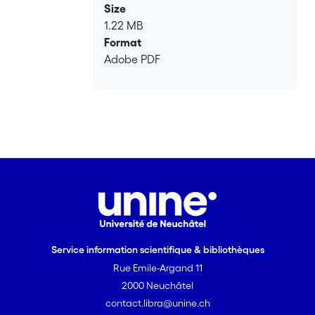
Size
d'entretiens semi-structurés approfondis
1.22 MB
sur leur conception quotidienne de ce
Format
soutien individuel aux participants à la
Adobe PDF
réinstallation. Il a été constaté qu'ils
reproduisent des modèles sociaux
d'attributions internes et externes le
long de diverses démarcations
symboliques et qu'ils les considèrent
comme centraux dans leur travail. Des
références aux critères d'admission
existants et le processus de sélection lui-
même créent une catégorisation des
participants à la réinstallation qui les
distingue des réfugiés ayant fait l'objet
Service information scientifique & bibliothèques
d'une procédure d'asile en Suisse. Le
Rue Emile-Argand 11
coaching quotidien est largement
structuré autour d'un paradigme de
2000 Neuchâtel
responsabilité personnelle et de la
contact.libra@unine.ch