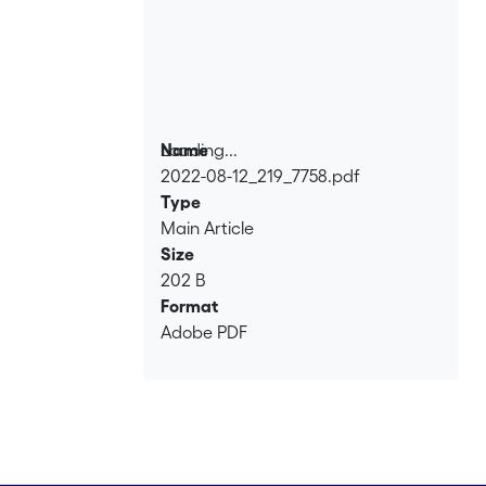
Loading...
Name
2022-08-12_219_7758.pdf
Loading...
Type
Main Article
Size
202 B
Format
Adobe PDF