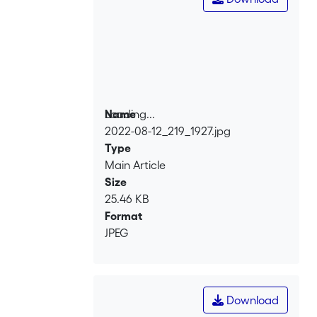
Loading...
Name
2022-08-12_219_1927.jpg
Loading...
Type
Main Article
Size
25.46 KB
Format
JPEG
Download