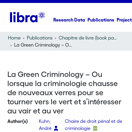
Research Data
Publications
Project
Home
Publications
Chapitre de livre (book part)
La Green Criminology – Ou lorsque la criminologie chausse de nouveaux verres pour se tourner vers le vert et s’intéresser au vair et au ver
La Green Criminology – Ou
lorsque la criminologie chausse
de nouveaux verres pour se
tourner vers le vert et s’intéresser
au vair et au ver
Author(s)
Kuhn,
Chaire de droit pénal et de
André
criminologie