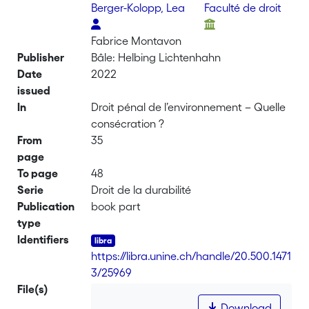
Berger-Kolopp, Lea
Faculté de droit
Fabrice Montavon
Publisher
Bâle: Helbing Lichtenhahn
Date
2022
issued
In
Droit pénal de l’environnement – Quelle
consécration ?
From
35
page
To page
48
Serie
Droit de la durabilité
Publication
book part
type
Identifiers
https://libra.unine.ch/handle/20.500.1471
3/25969
File(s)
Download