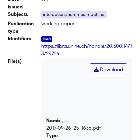
issued
Subjects
interactions hommes-machine
Publication
working paper
type
Identifiers
https://libra.unine.ch/handle/20.500.1471
3/29764
File(s)
Download
Loading...
Name
2017-09-26_25_1636.pdf
Loading...
Type