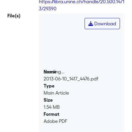
https://libra.unine.ch/handle/20.500.1471
3/29390
File(s)
Download
Loading...
Name
2013-06-10_1417_4476.pdf
Loading...
Type
Main Article
Size
1.54 MB
Format
Adobe PDF