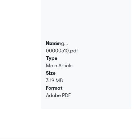
Loading...
Name
00000510.pdf
Loading...
Type
Main Article
Size
3.19 MB
Format
Adobe PDF