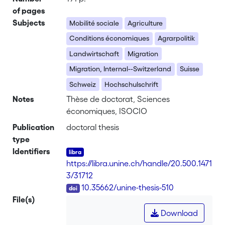
of pages
Subjects
Mobilité sociale
Agriculture
Conditions économiques
Agrarpolitik
Landwirtschaft
Migration
Migration, Internal--Switzerland
Suisse
Schweiz
Hochschulschrift
Notes
Thèse de doctorat, Sciences
économiques, ISOCIO
Publication
doctoral thesis
type
Identifiers
https://libra.unine.ch/handle/20.500.1471
3/31712
DOI
10.35662/unine-thesis-510
File(s)
Download