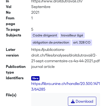
In
https://www.droitdutravail.ch/
Vol
Septembre
No
2021
From
1
page
To page
5
Subjects
Cadre dirigeant
travailleur âgé
obligation de protection
art. 328 CO
Later
https://publications-
version
droit.ch/files/analyses/droitdutravail/2-
21-sept-commentaire-cs-4a-44-2021.pdf
Publication
journal article
type
Identifiers
https://libra.unine.ch/handle/20.500.1471
3/64285
File(s)
Download