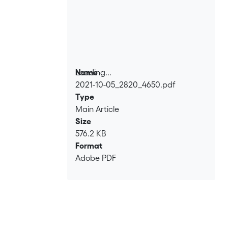
Loading...
Name
2021-10-05_2820_4650.pdf
Loading...
Type
Main Article
Size
576.2 KB
Format
Adobe PDF