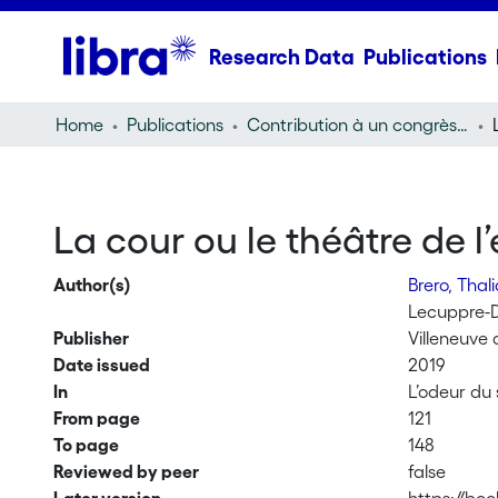
Research Data
Publications
Home
Publications
Contribution à un congrès (conference paper)
La cour ou le théâtre de l
Author(s)
Brero, Thal
Lecuppre-D
Publisher
Villeneuve 
Date issued
2019
In
L’odeur du 
From page
121
To page
148
Reviewed by peer
false