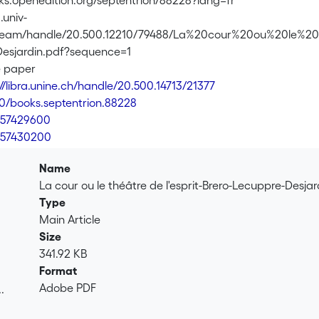
oks.openedition.org/septentrion/88228?lang=fr
a.univ-
bitstream/handle/20.500.12210/79488/La%20cour%20ou%20le
esjardin.pdf?sequence=1
e paper
://libra.unine.ch/handle/20.500.14713/21377
0/books.septentrion.88228
757429600
757430200
Name
La cour ou le théâtre de l'esprit-Brero-Lecuppre-Desjar
Type
Main Article
Size
341.92 KB
Format
Adobe PDF
.
.