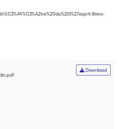
%20th%C3%A9%C3%A2tre%20de%20l%27esprit-Brero-
Download
din.pdf