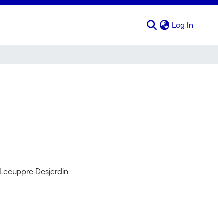
(curren
Log In
e Lecuppre-Desjardin