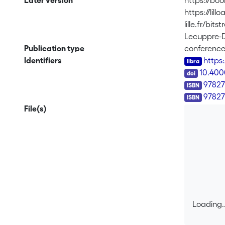
Later version
https://bo
https://lillo
lille.fr/
Lecuppre-D
Publication type
conferenc
Identifiers
https
DOI
10.400
ISBN
9782
9782
File(s)
Loading..
Loading..