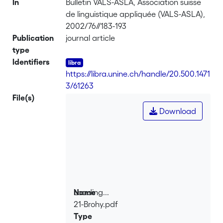
In
Bulletin VALS-ASLA, Association suisse
de linguistique appliquée (VALS-ASLA),
2002/76//183-193
Publication
journal article
type
Identifiers
https://libra.unine.ch/handle/20.500.1471
3/61263
File(s)
Download
Loading...
Name
21-Brohy.pdf
Loading...
Type