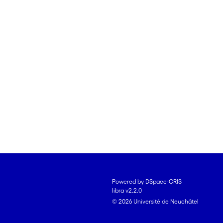
Powered by DSpace-CRIS
libra v2.2.0
© 2026 Université de Neuchâtel