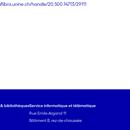
//libra.unine.ch/handle/20.500.14713/29111
e & bibliothèques
Service informatique et télématique
Rue Emile-Argand 11
Bâtiment B, rez-de-chaussée