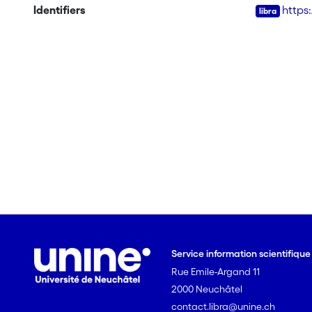
Identifiers
https:
Service information scientifiqu
Rue Emile-Argand 11
2000 Neuchâtel
contact.libra@unine.ch