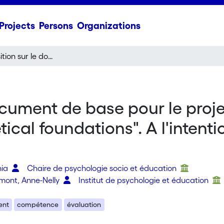
Projects
Persons
Organizations
Prise de position sur le document de base pour le projet "Définition selection and measurement: theoretical foundations". A l'intention de l'Office Fédéral de la Statistique
ocument de base pour le projet
al foundations". A l'intentio
nia
Chaire de psychologie socio et éducation
rmont, Anne-Nelly
Institut de psychologie et éducation
ent
compétence
évaluation