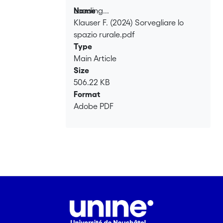
Loading...
Name
Klauser F. (2024) Sorvegliare lo
Loading...
spazio rurale.pdf
Type
Main Article
Size
506.22 KB
Format
Adobe PDF