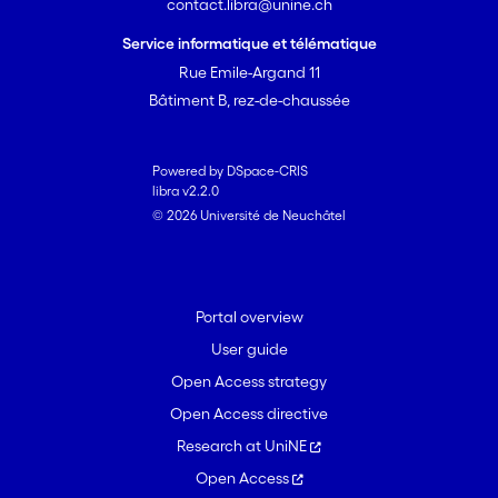
pratiques transnationales avec
contact.libra@unine.ch
l’Equateur parmi lesquelles les transferts
Service informatique et télématique
de fond qui sont devenus
Rue Emile-Argand 11
indispensables à beaucoup de
Bâtiment B, rez-de-chaussée
ménages équatoriens mais aussi au
fonctionnement de l’économie
nationale. Ce travail pose ainsi un
Powered by DSpace-CRIS
regard sur l’état actuel de l’immigration
libra v2.2.0
équatorienne en Suisse et son évolution
© 2026 Université de Neuchâtel
depuis le milieu des années 90, mais
également sur les facteurs explicatifs
de cette migration, du choix du pays
Portal overview
d’accueil ainsi que sur les itinéraires et
les possibilités de retour en Equateur.
User guide
Open Access strategy
Open Access directive
Research at UniNE
Open Access