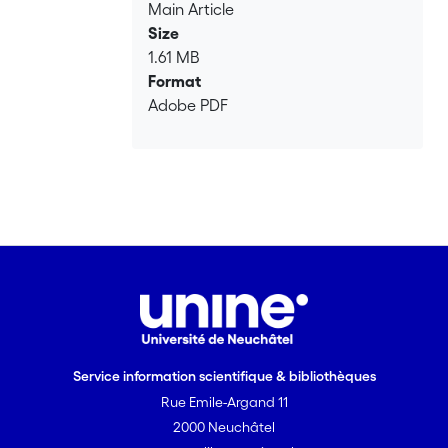
Main Article
caractérise par une forte présence
Size
féminine liée aux possibilités d’emploi et
1.61 MB
aux mariages mixtes, lesquels sont
Format
assez nombreux au sein de cette
Adobe PDF
population, ainsi que par une
surreprésentation des personnes en
âge actif –liée à l’aspect économique
de cette migration- lesquelles sont
majoritairement occupées dans le
secteur tertiaire de l’économie suisse et
notamment dans l’hôtellerie-
restauration. Néanmoins, si la
population équatorienne semble plutôt
bien intégrée à la société suisse, il existe
malgré tout encore des divergences par
Service information scientifique & bibliothèques
rapport au profil socio-économique
helvétique. D’autre part, les immigrants
Rue Emile-Argand 11
équatoriens ont mis en place différentes
2000 Neuchâtel