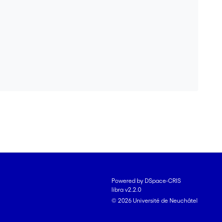
Powered by DSpace-CRIS
libra v2.2.0
© 2026 Université de Neuchâtel