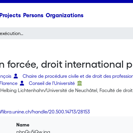
Projects
Persons
Organizations
Procédure civile, exécution forcée, droit international privé - Recueil de textes
 forcée, droit international p
ançois
Chaire de procédure civile et de droit des profession
 Florence
Conseil de l'Université
Helbing Lichtenhahn/Université de Neuchâtel, Faculté de droit
://libra.unine.ch/handle/20.500.14713/28153
Name
phpQu5iQw.jpg