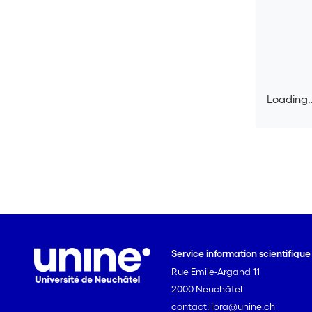
Loading..
Loading..
Service information scientifiqu
Rue Emile-Argand 11
2000 Neuchâtel
contact.libra@unine.ch