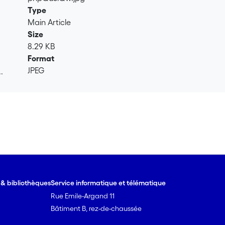
Type
Main Article
Size
8.29 KB
Format
JPEG
.
.
e & bibliothèques
Service informatique et télématique
Rue Emile-Argand 11
Bâtiment B, rez-de-chaussée