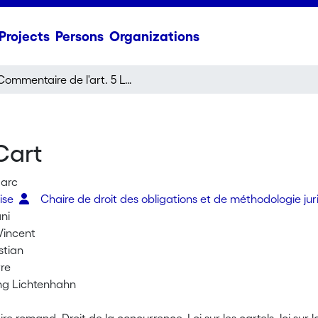
Projects
Persons
Organizations
Commentaire de l'art. 5 LCart
Cart
Marc
aise
Chaire de droit des obligations et de méthodologie ju
ni
Vincent
stian
rre
ing Lichtenhahn