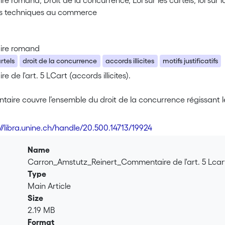
 romand, Droit de la concurrence, Loi sur les cartels, loi sur la s
es techniques au commerce
re romand
rtels
droit de la concurrence
accords illicites
motifs justificatifs
 de l'art. 5 LCart (accords illicites).
ire couvre l’ensemble du droit de la concurrence régissant les
ent celles sur la surveillance des prix (LSPr), sur le marché in
ETC). Cette nouvelle édition présente une mise à jour complète
://libra.unine.ch/handle/20.500.14713/19924
égislatives en matière de cartels (procédure et sanctions), de ma
de la concurrence) et d'entraves techniques au commerce (Cass
Name
dence les plus récentes.
Carron_Amstutz_Reinert_Commentaire de l'art. 5 Lc
Type
Main Article
Size
2.19 MB
Format