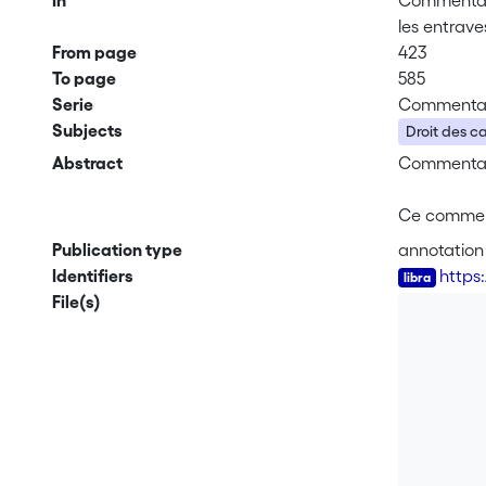
In
Commentaire
les entrav
From page
423
To page
585
Serie
Commentai
Subjects
Droit des ca
Abstract
Commentaire
Ce commenta
mais égalem
Publication type
annotation
commerce (L
Identifiers
https
révisions l
File(s)
Commission 
la jurispru