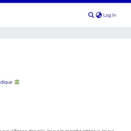
(curren
Log In
ridique