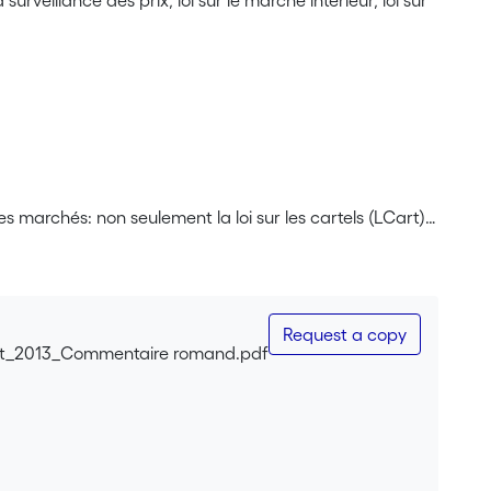
urveillance des prix, loi sur le marché intérieur, loi sur
 marchés: non seulement la loi sur les cartels (LCart),
térieur (LMI) et sur les entraves techniques au
 de l’ouvrage avec, en particulier, l'intégration des
rché intérieur (règles matérielles et rôle de la
is de Dijon unilatéral), ainsi que de la pratique et de
Request a copy
art_2013_Commentaire romand.pdf