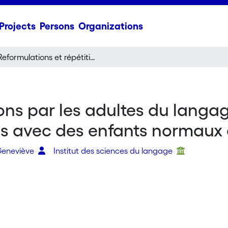
Projects
Persons
Organizations
Reformulations et répétitions par les adultes du langage des enfants: comparaison de dialogues avec des enfants normaux et dysphasiques
ions par les adultes du langa
s avec des enfants normaux 
Geneviève
Institut des sciences du langage