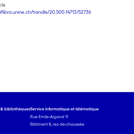
cle
://libra.unine.ch/handle/20.500.14713/52736
e & bibliothèques
Service informatique et télématique
Rue Emile-Argand 11
Bâtiment B, rez-de-chaussée