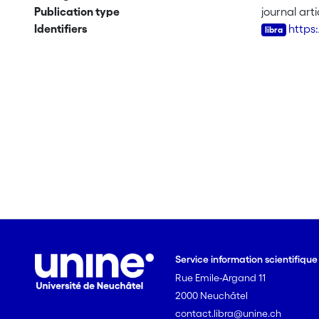
Publication type
journal arti
Identifiers
https
Service information scientifiqu
Rue Emile-Argand 11
2000 Neuchâtel
contact.libra@unine.ch