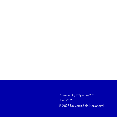
Powered by DSpace-CRIS
libra v2.2.0
© 2026 Université de Neuchâtel