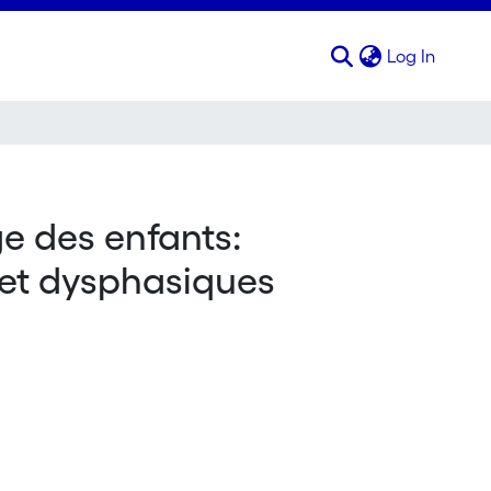
(curren
Log In
ge des enfants:
et dysphasiques