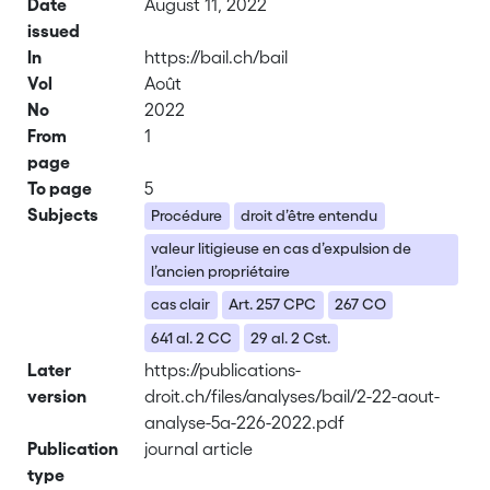
Date
August 11, 2022
issued
In
https://bail.ch/bail
Vol
Août
No
2022
From
1
page
To page
5
Subjects
Procédure
droit d’être entendu
valeur litigieuse en cas d’expulsion de
l’ancien propriétaire
cas clair
Art. 257 CPC
267 CO
641 al. 2 CC
29 al. 2 Cst.
Later
https://publications-
version
droit.ch/files/analyses/bail/2-22-aout-
analyse-5a-226-2022.pdf
Publication
journal article
type