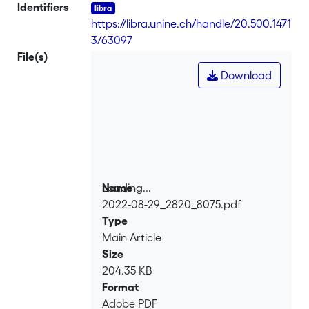
Identifiers
https://libra.unine.ch/handle/20.500.1471
3/63097
File(s)
Download
Loading...
Name
2022-08-29_2820_8075.pdf
Loading...
Type
Main Article
Size
204.35 KB
Format
Adobe PDF