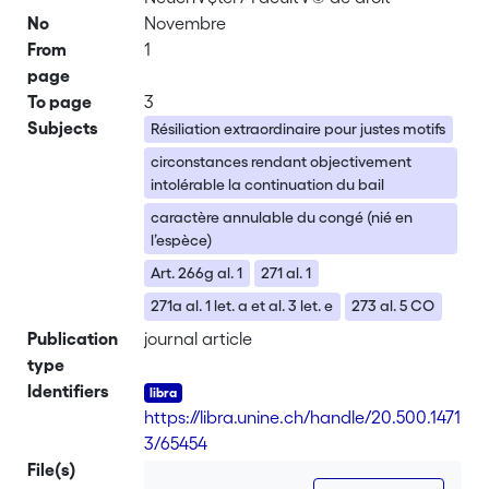
No
Novembre
From
1
page
To page
3
Subjects
Résiliation extraordinaire pour justes motifs
circonstances rendant objectivement
intolérable la continuation du bail
caractère annulable du congé (nié en
l’espèce)
Art. 266g al. 1
271 al. 1
271a al. 1 let. a et al. 3 let. e
273 al. 5 CO
Publication
journal article
type
Identifiers
https://libra.unine.ch/handle/20.500.1471
3/65454
File(s)