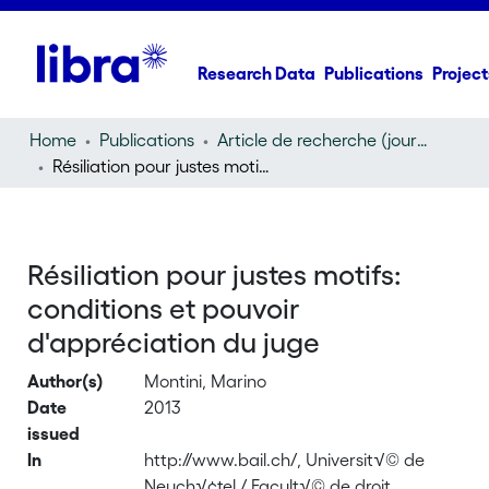
Research Data
Publications
Project
Home
Publications
Article de recherche (journal article)
Résiliation pour justes motifs: conditions et pouvoir d'appréciation du juge
Résiliation pour justes motifs:
conditions et pouvoir
d'appréciation du juge
Author(s)
Montini, Marino
Date
2013
issued
In
http://www.bail.ch/, Universit√© de
Neuch√¢tel / Facult√© de droit