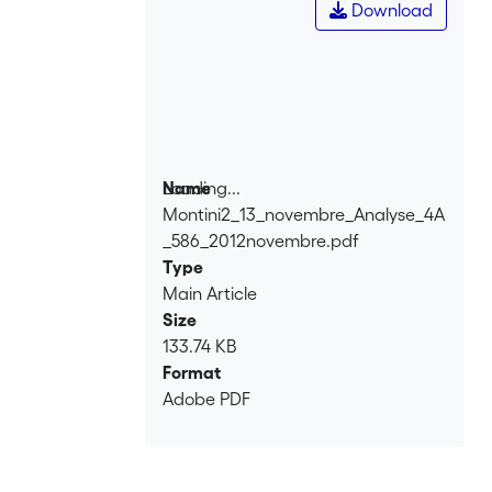
Download
Loading...
Name
Montini2_13_novembre_Analyse_4A
Loading...
_586_2012novembre.pdf
Type
Main Article
Size
133.74 KB
Format
Adobe PDF