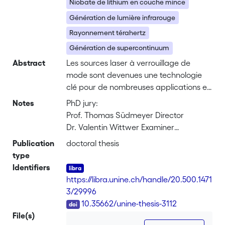
Niobate de lithium en couche mince
Génération de lumière infrarouge
Rayonnement térahertz
Génération de supercontinuum
Abstract
Les sources laser à verrouillage de
mode sont devenues une technologie
clé pour de nombreuses applications et
ont conduit au développement d’outils
Notes
PhD jury:
et systèmes optiques révolutionnaires.
Prof. Thomas Südmeyer Director
Les lasers à verrouillage de mode se
Dr. Valentin Wittwer Examiner
caractérisent par un spectre optique
Prof. Martin M. Fejer Examiner
Publication
doctoral thesis
composé d’un ensemble de lignes
Prof. Philippe Grelu Examiner
type
discrètes équidistantes en fréquence.
Identifiers
Cette structure spectrale a donné son
Neuchâtel, February 19, 2024
https://libra.unine.ch/handle/20.500.1471
nom à un nouvel outil appelé peigne de
3/29996
fréquence optique, dont les
No de thèse : 3112
DOI
10.35662/unine-thesis-3112
applications sont nombreuses dans des
File(s)
domaines tels que la spectroscopie,