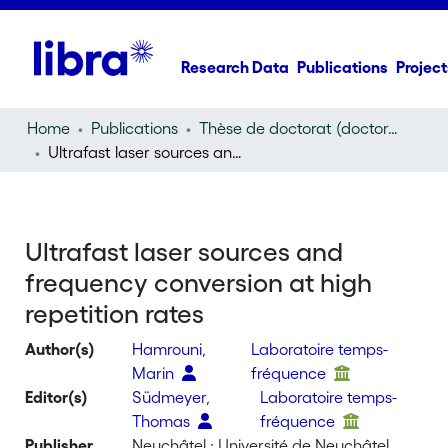
Research Data
Publications
Project
Home
Publications
Thèse de doctorat (doctoral thesis)
Ultrafast laser sources and frequency conversion at high repetition rates
Ultrafast laser sources and
frequency conversion at high
repetition rates
Author(s)
Hamrouni,
Laboratoire temps-
Marin
fréquence
Editor(s)
Südmeyer,
Laboratoire temps-
Thomas
fréquence
Publisher
Neuchâtel : Université de Neuchâtel