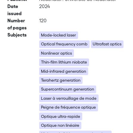
Date
2024
issued
Number
120
of pages
Subjects
Mode-locked laser
Optical frequency comb
Ultrafast optics
Nonlinear optics
Thin-film lithium niobate
Mid-infrared generation
Terahertz generation
Supercontinuum generation
Laser à verrouillage de mode
Peigne de fréquence optique
Optique ultra-rapide
Optique non linéaire