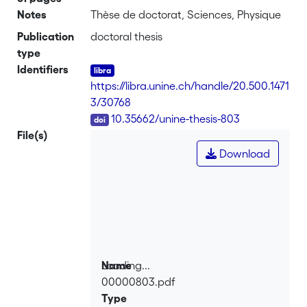
Notes
Thèse de doctorat, Sciences, Physique
Publication
doctoral thesis
type
Identifiers
https://libra.unine.ch/handle/20.500.1471
3/30768
DOI
10.35662/unine-thesis-803
File(s)
Download
Loading...
Name
00000803.pdf
Loading...
Type