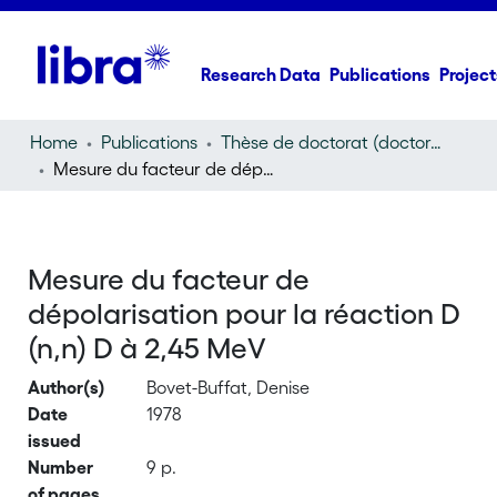
Research Data
Publications
Project
Home
Publications
Thèse de doctorat (doctoral thesis)
Mesure du facteur de dépolarisation pour la réaction D (n,n) D à 2,45 MeV
Mesure du facteur de
dépolarisation pour la réaction D
(n,n) D à 2,45 MeV
Author(s)
Bovet-Buffat, Denise
Date
1978
issued
Number
9 p.
of pages