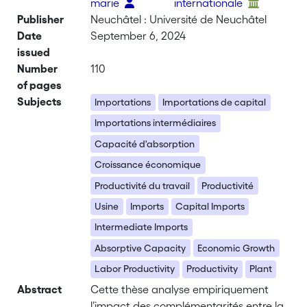
marie
internationale
Publisher
Neuchâtel : Université de Neuchâtel
Date
September 6, 2024
issued
Number
110
of pages
Subjects
Importations
Importations de capital
Importations intermédiaires
Capacité d'absorption
Croissance économique
Productivité du travail
Productivité
Usine
Imports
Capital Imports
Intermediate Imports
Absorptive Capacity
Economic Growth
Labor Productivity
Productivity
Plant
Abstract
Cette thèse analyse empiriquement
l’impact des complémentarités entre la