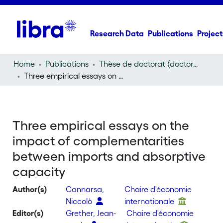
Research Data
Publications
Project
Home
Publications
Thèse de doctorat (doctoral thesis)
Three empirical essays on the impact of complementarities between imports and absorptive capacity
Three empirical essays on the
impact of complementarities
between imports and absorptive
capacity
Author(s)
Cannarsa,
Chaire d'économie
Niccolò
internationale
Editor(s)
Grether, Jean-
Chaire d'économie