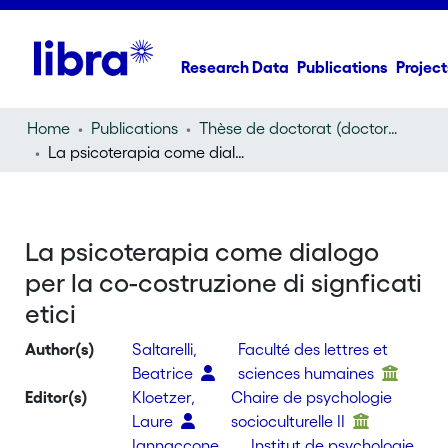
Research Data
Publications
Project
Home
Publications
Thèse de doctorat (doctoral thesis)
La psicoterapia come dialogo per la co-costruzione di signficati etici
La psicoterapia come dialogo
per la co-costruzione di signficati
etici
Author(s)
Saltarelli,
Faculté des lettres et
Beatrice
sciences humaines
Editor(s)
Kloetzer,
Chaire de psychologie
Laure
socioculturelle II
Iannaccone,
Institut de psychologie