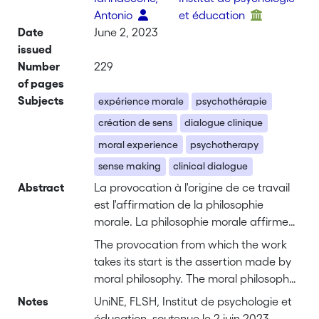
Antonio
et éducation
Date
June 2, 2023
issued
Number
229
of pages
Subjects
expérience morale
psychothérapie
création de sens
dialogue clinique
moral experience
psychotherapy
sense making
clinical dialogue
Abstract
La provocation à l'origine de ce travail
est l'affirmation de la philosophie
morale. La philosophie morale affirme
que le psychothérapeute accomplit une
The provocation from which the work
action typiquement éthique dans
takes its start is the assertion made by
l'exercice de sa profession (Macintyre,
moral philosophy. The moral philosophy
1981). Par conséquent, les questions qui
states that the psychotherapist
Notes
UniNE, FLSH, Institut de psychologie et
guident la recherche sont liées à la
performs a typically ethical action in
éducation, soutenue le 2 juin 2023