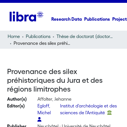
Research Data
Publications
Project
Home
Publications
Thèse de doctorat (doctoral thesis)
Provenance des silex préhistoriques du Jura et des régions limitrophes
Provenance des silex
préhistoriques du Jura et des
régions limitrophes
Author(s)
Affolter, Jehanne
Editor(s)
Egloff,
Institut d'archéologie et des
Michel
sciences de l'Antiquité
Publisher
Neuchâtel : Université de Neuchâtel