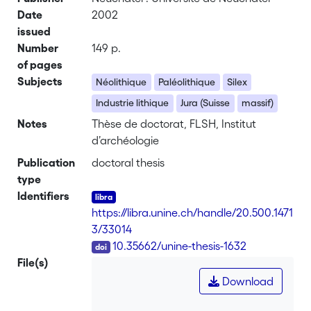
Date
2002
issued
Number
149 p.
of pages
Subjects
Néolithique
Paléolithique
Silex
Industrie lithique
Jura (Suisse
massif)
Notes
Thèse de doctorat, FLSH, Institut
d’archéologie
Publication
doctoral thesis
type
Identifiers
https://libra.unine.ch/handle/20.500.1471
3/33014
DOI
10.35662/unine-thesis-1632
File(s)
Download