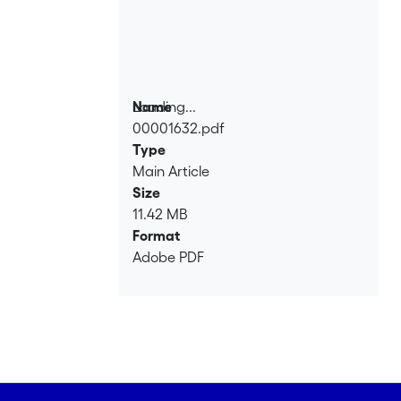
Loading...
Name
00001632.pdf
Loading...
Type
Main Article
Size
11.42 MB
Format
Adobe PDF