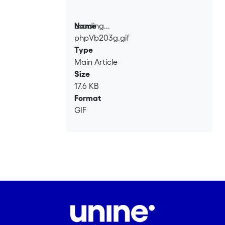
Loading...
Name
phpVb203g.gif
Loading...
Type
Main Article
Size
17.6 KB
Format
GIF