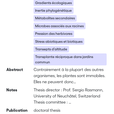
Gradients écologiques
Inertie phylogénétique
Métabolites secondaires
Microbes associés aux racines
Pression des herbivores
Stress abiotiques et biotiques
Transepts d’altitude
Transplante réciproque dans jardins
commun
Abstract
Contrairement à la plupart des autres
organismes, les plantes sont immobiles.
Elles ne peuvent donc
échapper aux facteurs de stress et sont
Notes
Thesis director : Prof. Sergio Rasmann,
soumises à d’énormes pressions de
University of Neuchâtel, Switzerland
l’environnement. L'une des
Thesis committee :
stratégies utilisées par les plantes pour
Dr. Betty Benrey, University of
Publication
doctoral thesis
faire face à ces stress