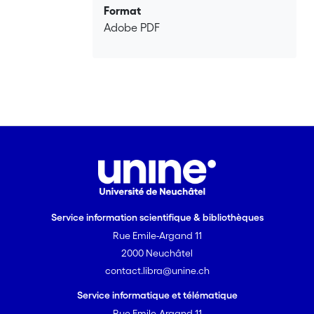
souvent indispensable
Format
pour ces dernières. En raison de leur
Adobe PDF
double capacité à agir sur la
productivité ainsi que sur les
défenses contre les herbivores, des
associations spécifiques sont mise en
place par les plantes pour
obtenir des avantages distincts. La
thèse présentée ici tente d'éclaircir la
compréhension des
interactions entre plantes et
microorganismes en fonction des
variations des conditions
Service information scientifique & bibliothèques
environnementales. Elle comporte trois
Rue Emile-Argand 11
objectifs principaux. Tout d'abord, j'ai
étudié comment les
2000 Neuchâtel
relations entre microorganismes
contact.libra@unine.ch
associées aux racines (RAMs) et climat
Service informatique et télématique
affectent le phénotype de
Rue Emile-Argand 11