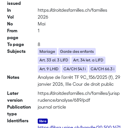
issued
In
https://droitdesfamilles.ch/familles
Vol
2026
No
Mai
From
1
page
To page
8
Subjects
Mariage
Garde des enfants
Art. 33 al. 3 LIFD
Art. 34 let. a LIFD
Art. 9 LHID
CA/CH 54.1 i
CA/CH 66.3 i
Notes
Analyse de l’arrêt TF 9C_156/2025 (f), 29
janvier 2026, IIIe Cour de droit public
Later
https://droitdesfamilles.ch/familles/jurisp
version
rudence/analyse/689/pdf
Publication
journal article
type
Identifiers
https://libra.unine.ch/handle/20.500.1471