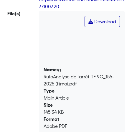
3/100320
File(s)
Download
Loading...
Name
RufoAnalyse de l’arrêt TF 9C_156-
Loading...
2025 (f)mai.pdf
Type
Main Article
Size
145.34 KB
Format
Adobe PDF