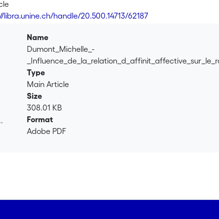
ste encore largement méconnue. Etant donné la rareté des trav
cle
nel, cette étude vise à pallier à ce problème à travers deux obj
://libra.unine.ch/handle/20.500.14713/62187
dans le raisonnement d'enfants suite à une discussion avec un
les modalités interactives observées lors d'une discussion mora
Name
. <br><br> Des entretiens sociométriques auprès d'enfants et d'
Dumont_Michelle_-
e relations interpersonnelles : affinité réciproque, affinité asy
_Influence_de_la_relation_d_affinit_affective_sur_l
 au premier objectif de recherche, les résultats révèlent que l
Type
partage une relation affective asymétrique ont tendance à fai
Main Article
nt aux non amis qui profitent moins de leurs interactions soci
Size
es résultats indiquent que la proximité interpersonnelle facilite 
308.01 KB
Format
.
Adobe PDF
.