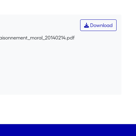
aux existants qui tiennent compte de ce facteur
ectifs distincts : premièrement, souligner les coûts et
 partenaire social ami ou non-ami; deuxièmement,
le en tenant compte du type d'affinité affective des
Download
enseignants ont été effectués afin d'identifier trois
métrique et absence d'affinité (excluant les ennemis).
e_raisonnement_moral_20140214.pdf
es enfants qui ont discuté avec un partenaire avec
re davantage de progrès dans leur raisonnement moral
ales. En ce qui concerne le deuxième objectif de
la collaboration et l'organisation collective du travail.