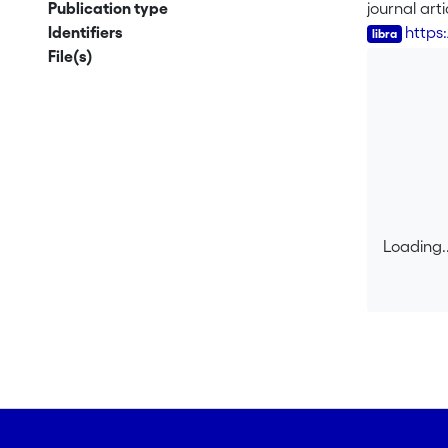
général re
Publication type
journal arti
interperson
Identifiers
https
bénéfices 
File(s)
identifier 
partenaires
modalités d
Par rapport
lequel il 
contraireme
recherche, l
Loading..
Loading..