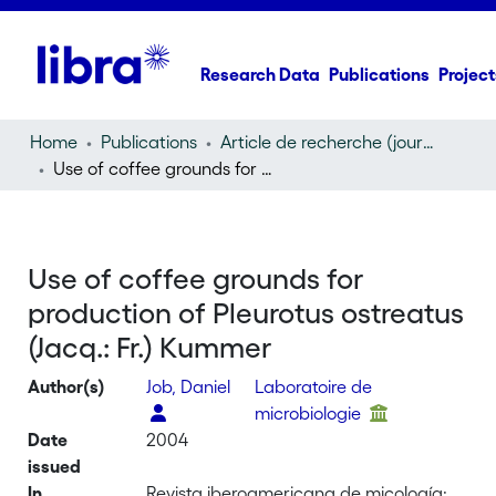
Research Data
Publications
Project
Home
Publications
Article de recherche (journal article)
Use of coffee grounds for production of Pleurotus ostreatus (Jacq.: Fr.) Kummer
Use of coffee grounds for
production of Pleurotus ostreatus
(Jacq.: Fr.) Kummer
Author(s)
Job, Daniel
Laboratoire de
microbiologie
Date
2004
issued
In
Revista iberoamericana de micología: