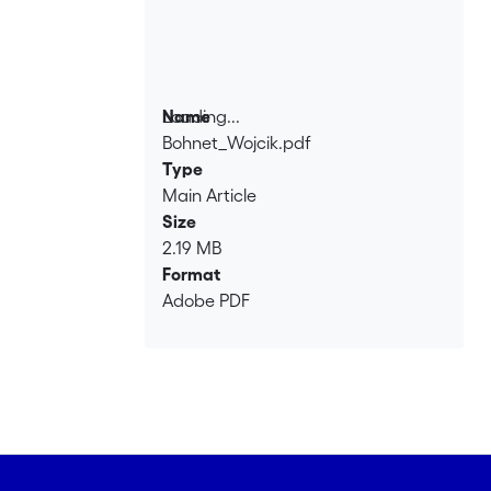
Loading...
Name
Bohnet_Wojcik.pdf
Loading...
Type
Main Article
Size
2.19 MB
Format
Adobe PDF