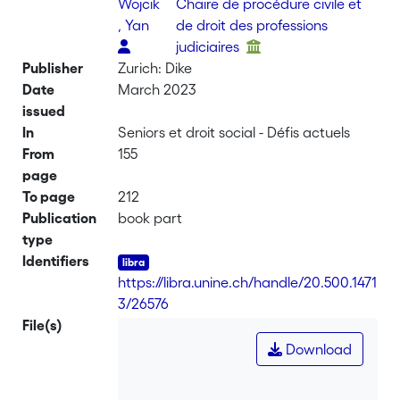
Wojcik
Chaire de procédure civile et
, Yan
de droit des professions
judiciaires
Publisher
Zurich: Dike
Date
March 2023
issued
In
Seniors et droit social - Défis actuels
From
155
page
To page
212
Publication
book part
type
Identifiers
https://libra.unine.ch/handle/20.500.1471
3/26576
File(s)
Download