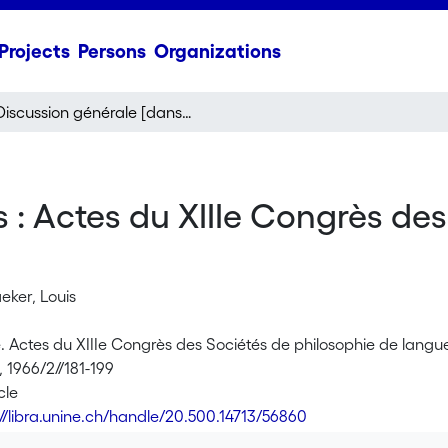
Projects
Persons
Organizations
Discussion générale [dans : Actes du XIIIe Congrès des Sociétés de philosophie de langue française II]
 : Actes du XIIIe Congrès des
ker, Louis
 Actes du XIIIe Congrès des Sociétés de philosophie de langue
 1966/2//181-199
cle
://libra.unine.ch/handle/20.500.14713/56860