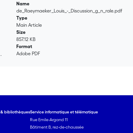
Name
de_Raeymaeker_Louis_-_Discussion_g_n_rale.pdf
Type
Main Article
Size
857.12 KB
Format
Adobe PDF
.
.
e & bibliothèques
Service informatique et télématique
Rue Emile-Argand 11
Bâtiment B, rez-de-chaussée