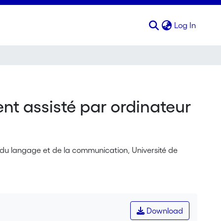
(curren
Log In
t assisté par ordinateur
s du langage et de la communication, Université de
Download