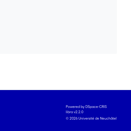
Powered by DSpace-CRIS
libra v2.2.0
© 2026 Université de Neuchâtel