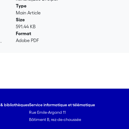
Type
Main Article
Size
591.44 KB
Format
Adobe PDF
.
.
e & bibliothèques
Service informatique et télématique
Rue Emile-Argand 11
Bâtiment B, rez-de-chaussée