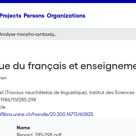
Projects
Persons
Organizations
Analyse morpho-syntaxique du français et enseignement assisté par ordinateur
e du français et enseignemen
ren
l (Travaux neuchâtelois de linguistique), Institut des Science
 1986/11//285-298
cle
://libra.unine.ch/handle/20.500.14713/60825
Name
Renard_285-298.pdf