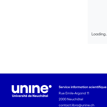
Loading..
Loading..
Service information scientifiqu
Rue Emile-Argand 11
2000 Neuchâtel
contact.libra@unine.ch