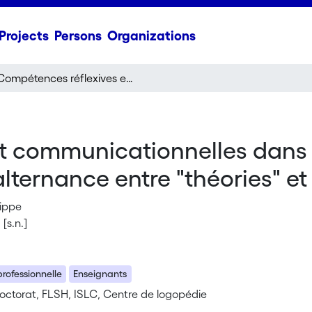
Projects
Persons
Organizations
Compétences réflexives et communicationnelles dans le processus de formation d'enseignants alternance entre "théories" et "pratiques"
t communicationnelles dans 
lternance entre "théories" et
lippe
[s.n.]
rofessionnelle
Enseignants
octorat, FLSH, ISLC, Centre de logopédie