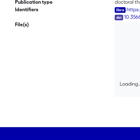
Publication type
doctoral th
Identifiers
https
DOI
10.356
File(s)
Loading..
Loading..