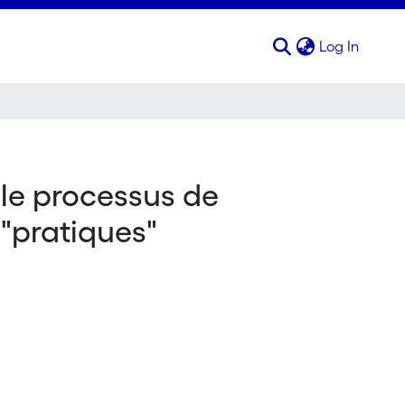
(curren
Log In
le processus de
 "pratiques"