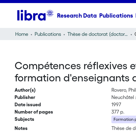
Research Data
Publications
Home
Publications
Thèse de doctorat (doctoral thesis)
Compétences réflexives e
formation d'enseignants a
Author(s)
Rovero, Phi
Publisher
Neuchâtel : 
Date issued
1997
Number of pages
377 p.
Subjects
Formation p
Notes
Thèse de d