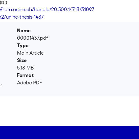
esis
://libra.unine.ch/handle/20.500.14713/31097
62/unine-thesis-1437
Name
00001437.pdf
Type
Main Article
Size
5.18 MB
Format
Adobe PDF
.
.