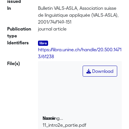
issued
In
Bulletin VALS-ASLA, Association suisse
de linguistique appliquée (VALS-ASLA),
2001/74//149-151
Publication
journal article
type
Identifiers
https://libra.unine.ch/handle/20.500.1471
3/61238
File(s)
Download
Loading...
Name
11_intro2e_partie.pdf
Loading...