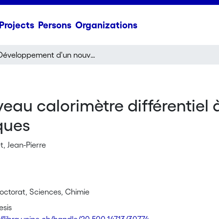
Projects
Persons
Organizations
Développement d'un nouveau calorimètre différentiel à injection pour l'étude de composés organométalliques
u calorimètre différentiel à 
ques
t, Jean-Pierre
octorat, Sciences, Chimie
esis