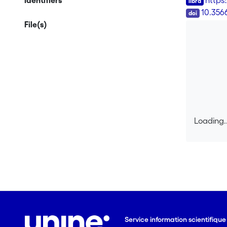
Identifiers
https
DOI
10.356
File(s)
Loading..
Loading..
Service information scientifiqu