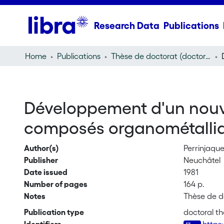
Research Data
Publications
Home
Publications
Thèse de doctorat (doctoral thesis)
Développement d'un nouvea
composés organométalli
Author(s)
Perrinjaque
Publisher
Neuchâtel
Date issued
1981
Number of pages
164 p.
Notes
Thèse de d
Publication type
doctoral th